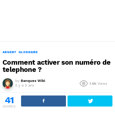
ARGENT
GLOSSAIRE
Comment activer son numéro de
telephone ?
by
Banques Wiki
1.6k
Views
il y a 5 ans
41
SHARES