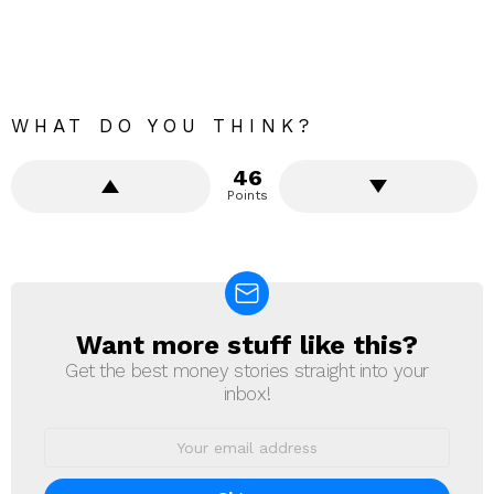
WHAT DO YOU THINK?
46
Points
Want more stuff like this?
NEWSLETTER
Get the best money stories straight into your
inbox!
Email
address: