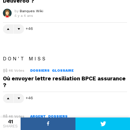
Deliveroo ?
by
Banques Wiki
il y a 4 ans
46
DON'T MISS
46
Votes
DOSSIERS
GLOSSAIRE
Où envoyer lettre resiliation BPCE assurance
?
46
46
Votes
ARGENT
DOSSIERS
41
Est-ce que le notaire peut faire le divorce ?
SHARES