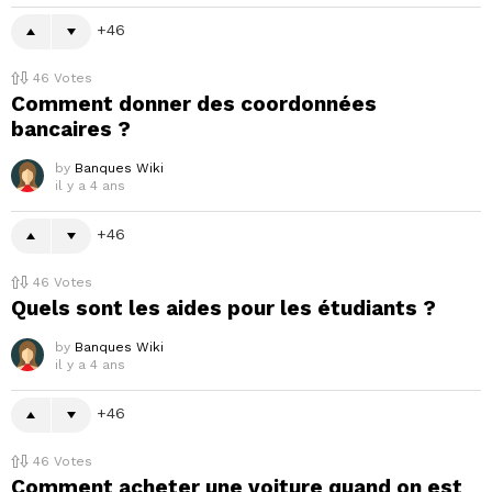
46
46
Votes
Comment donner des coordonnées
bancaires ?
by
Banques Wiki
il y a 4 ans
46
46
Votes
Quels sont les aides pour les étudiants ?
by
Banques Wiki
il y a 4 ans
46
46
Votes
Comment acheter une voiture quand on est