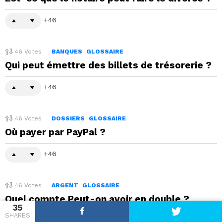
46
46
Votes
BANQUES
GLOSSAIRE
Qui peut émettre des billets de trésorerie ?
46
46
Votes
DOSSIERS
GLOSSAIRE
Où payer par PayPal ?
46
46
Votes
ARGENT
GLOSSAIRE
Quel compte Peut-on avoir en double ?
35
SHARES
46