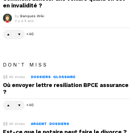
en invalidité ?
by
Banques Wiki
il y a 4 ans
46
DON'T MISS
46
Votes
DOSSIERS
GLOSSAIRE
Où envoyer lettre resiliation BPCE assurance
?
46
46
Votes
ARGENT
DOSSIERS
Est-ce que le notaire peut faire le divorce ?