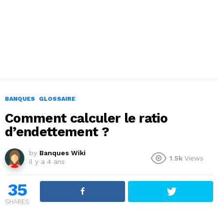
BANQUES
GLOSSAIRE
Comment calculer le ratio
d’endettement ?
by
Banques Wiki
1.5k
Views
il y a 4 ans
35
SHARES