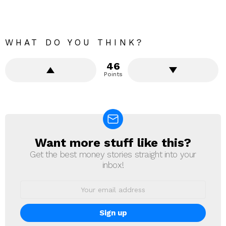
WHAT DO YOU THINK?
46
Points
Want more stuff like this?
NEWSLETTER
Get the best money stories straight into your
inbox!
Email
address: