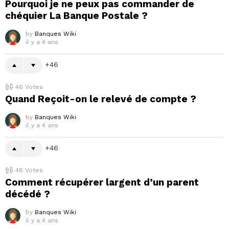
Pourquoi je ne peux pas commander de
chéquier La Banque Postale ?
by
Banques Wiki
il y a 4 ans
46
46
Votes
Quand Reçoit-on le relevé de compte ?
by
Banques Wiki
il y a 4 ans
46
46
Votes
Comment récupérer largent d’un parent
décédé ?
by
Banques Wiki
il y a 4 ans