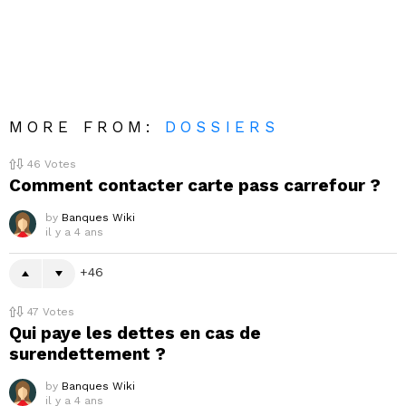
MORE FROM:
DOSSIERS
46
Votes
Comment contacter carte pass carrefour ?
by
Banques Wiki
il y a 4 ans
46
47
Votes
Qui paye les dettes en cas de
surendettement ?
by
Banques Wiki
il y a 4 ans