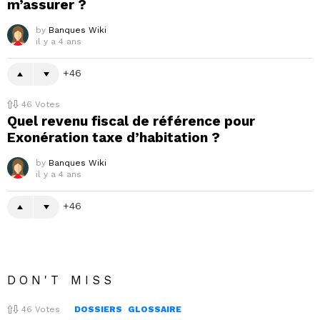
m’assurer ?
by
Banques Wiki
il y a 4 ans
46
46
Votes
Quel revenu fiscal de référence pour
Exonération taxe d’habitation ?
by
Banques Wiki
il y a 4 ans
46
DON'T MISS
46
Votes
DOSSIERS
GLOSSAIRE