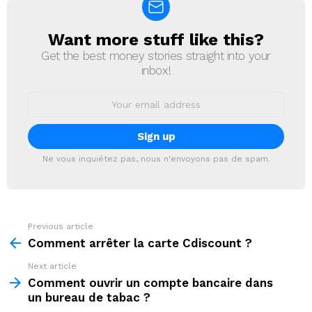
Want more stuff like this?
NEWSLETTER
Get the best money stories straight into your
inbox!
Email
address:
Ne vous inquiétez pas, nous n'envoyons pas de spam.
Previous article
See
more
Comment arrêter la carte Cdiscount ?
Next article
Comment ouvrir un compte bancaire dans
un bureau de tabac ?