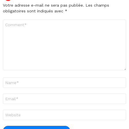
Votre adresse e-mail ne sera pas publiée.
Les champs
obligatoires sont indiqués avec
*
Commentaire
*
Nom
*
E-
mail
*
Site
web