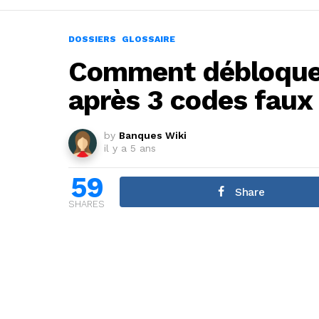
DOSSIERS
GLOSSAIRE
Comment débloquer
après 3 codes faux
by
Banques Wiki
il y a 5 ans
59
Share
SHARES