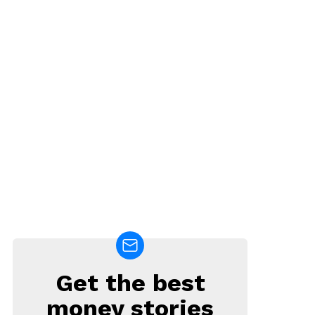
Get the best
NEWSLETTER
money stories