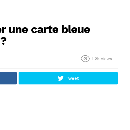
 une carte bleue
 ?
1.2k
Views
Tweet