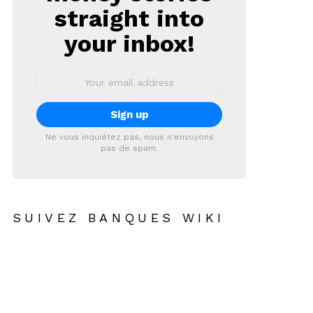
straight into
your inbox!
Email
address:
Ne vous inquiétez pas, nous n'envoyons
pas de spam.
SUIVEZ BANQUES WIKI