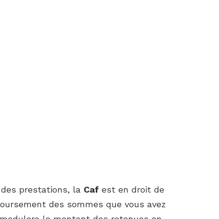
 des prestations, la
Caf
est en droit de
emboursement des sommes que vous avez
modulera le montant des retenues en