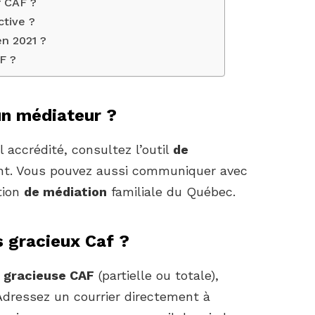
 CAF ?
ctive ?
n 2021 ?
F ?
un médiateur ?
l accrédité, consultez l’outil
de
nt. Vous pouvez aussi communiquer avec
tion
de médiation
familiale du Québec.
 gracieux Caf ?
e
gracieuse CAF
(partielle ou totale),
 Adressez un courrier directement à