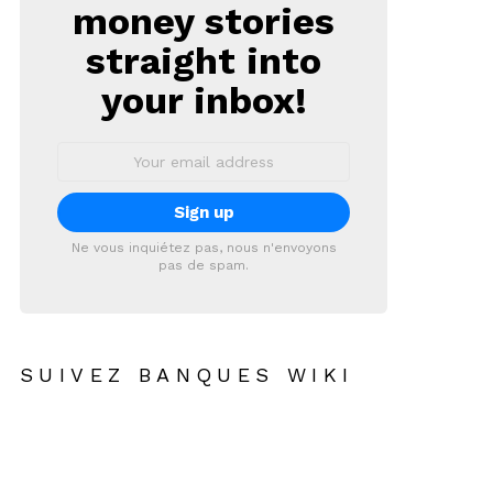
money stories
straight into
your inbox!
Email
address:
Ne vous inquiétez pas, nous n'envoyons
pas de spam.
SUIVEZ BANQUES WIKI