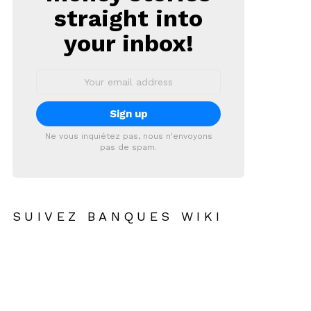
straight into
your inbox!
Email
address:
Ne vous inquiétez pas, nous n'envoyons
pas de spam.
SUIVEZ BANQUES WIKI