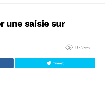
 une saisie sur
1.3k
Views
Tweet