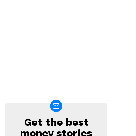
Get the best
NEWSLETTER
money stories