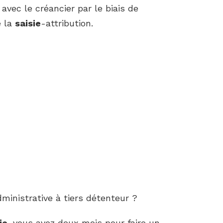
vec le créancier par le biais de
e la
saisie
-attribution.
inistrative à tiers détenteur ?
ie
, vous avez deux mois pour faire un