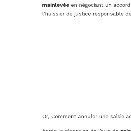
mainlevée
en négociant un accord a
l’huissier de justice responsable d
Or, Comment annuler une saisie adm
Après la réception de l’avis de
sais