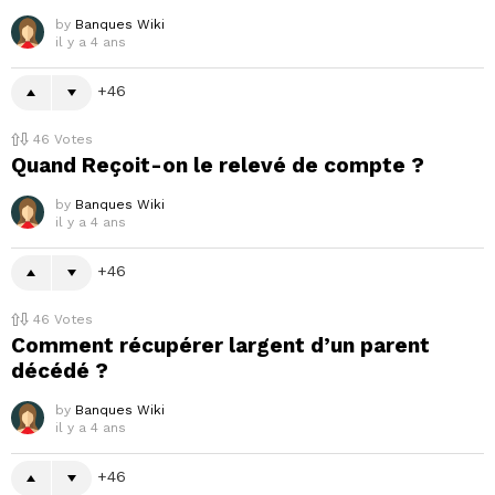
by
Banques Wiki
il y a 4 ans
46
46
Votes
Quand Reçoit-on le relevé de compte ?
by
Banques Wiki
il y a 4 ans
46
46
Votes
Comment récupérer largent d’un parent
décédé ?
by
Banques Wiki
il y a 4 ans
46