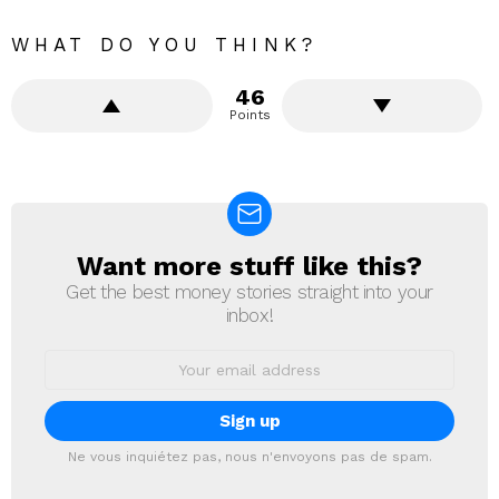
WHAT DO YOU THINK?
46
Points
Want more stuff like this?
NEWSLETTER
Get the best money stories straight into your
inbox!
Email
address:
Ne vous inquiétez pas, nous n'envoyons pas de spam.