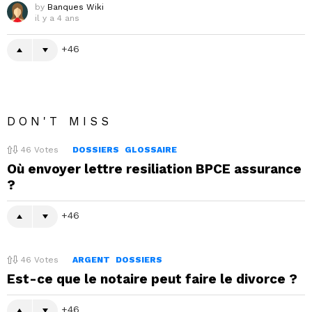
by
Banques Wiki
il y a 4 ans
46
DON'T MISS
46
Votes
DOSSIERS
GLOSSAIRE
Où envoyer lettre resiliation BPCE assurance
?
46
46
Votes
ARGENT
DOSSIERS
Est-ce que le notaire peut faire le divorce ?
46