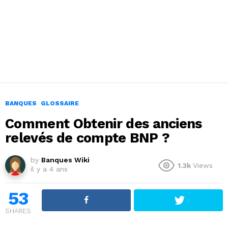
BANQUES
GLOSSAIRE
Comment Obtenir des anciens
relevés de compte BNP ?
by
Banques Wiki
1.3k
Views
il y a 4 ans
53
SHARES