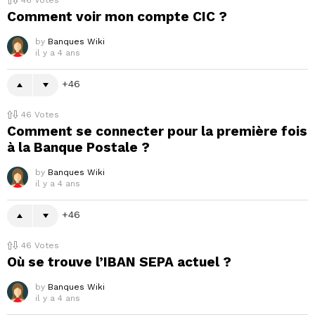
46
Votes
Comment voir mon compte CIC ?
by
Banques Wiki
il y a 4 ans
46
46
Votes
Comment se connecter pour la première fois
à la Banque Postale ?
by
Banques Wiki
il y a 4 ans
46
46
Votes
Où se trouve l’IBAN SEPA actuel ?
by
Banques Wiki
il y a 4 ans