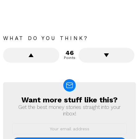
WHAT DO YOU THINK?
46
Points
Want more stuff like this?
NEWSLETTER
Get the best money stories straight into your
inbox!
Email
address: