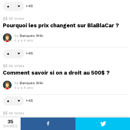
46
46
Votes
Pourquoi les prix changent sur BlaBlaCar ?
by
Banques Wiki
il y a 4 ans
46
46
Votes
Comment savoir si on a droit au 500$ ?
by
Banques Wiki
il y a 4 ans
46
46
Votes
Comment ajouter une carte Sodexo sur
35
Deliveroo ?
SHARES