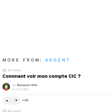
MORE FROM:
ARGENT
46
Votes
Comment voir mon compte CIC ?
by
Banques Wiki
il y a 4 ans
46
46
Votes