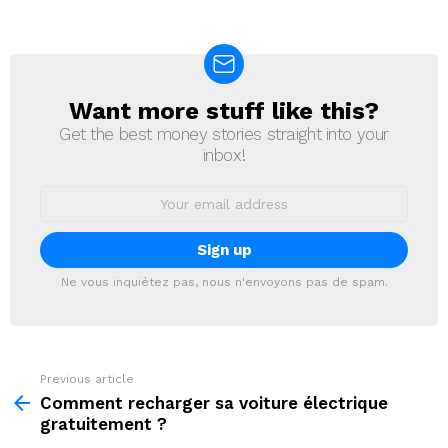
Want more stuff like this?
NEWSLETTER
Get the best money stories straight into your
inbox!
Email
address:
Ne vous inquiétez pas, nous n'envoyons pas de spam.
Previous article
See
more
Comment recharger sa voiture électrique
gratuitement ?