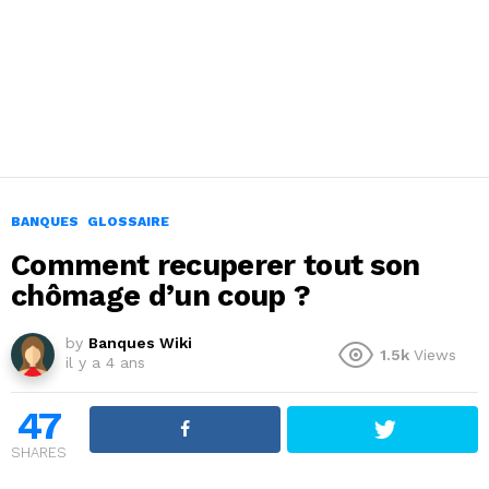
BANQUES
GLOSSAIRE
Comment recuperer tout son
chômage d’un coup ?
by
Banques Wiki
1.5k
Views
il y a 4 ans
47
SHARES