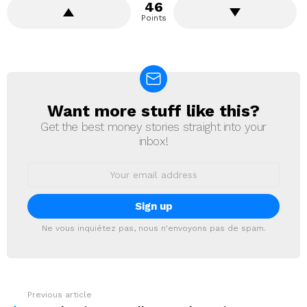
46
Points
Want more stuff like this?
NEWSLETTER
Get the best money stories straight into your
inbox!
Email
address:
Ne vous inquiétez pas, nous n'envoyons pas de spam.
Previous article
See