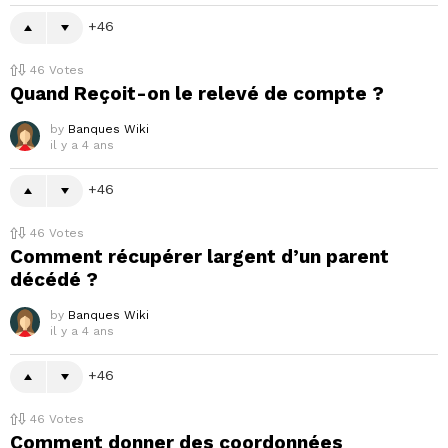
46
46
Votes
Quand Reçoit-on le relevé de compte ?
by
Banques Wiki
il y a 4 ans
46
46
Votes
Comment récupérer largent d’un parent
décédé ?
by
Banques Wiki
il y a 4 ans
46
46
Votes
Comment donner des coordonnées