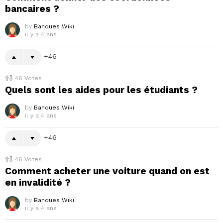
bancaires ?
by
Banques Wiki
il y a 4 ans
46
46
Votes
Quels sont les aides pour les étudiants ?
by
Banques Wiki
il y a 4 ans
46
46
Votes
Comment acheter une voiture quand on est
en invalidité ?
by
Banques Wiki
il y a 4 ans