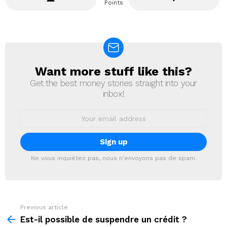
Points
Want more stuff like this?
NEWSLETTER
Get the best money stories straight into your
inbox!
Email
address:
Ne vous inquiétez pas, nous n'envoyons pas de spam.
Previous article
See
more
Est-il possible de suspendre un crédit ?