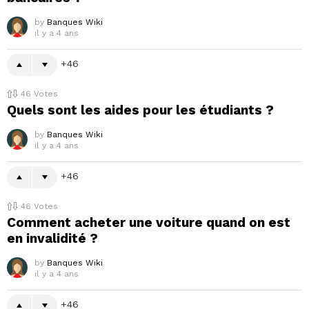
by
Banques Wiki
il y a 4 ans
46
46
Votes
Quels sont les aides pour les étudiants ?
by
Banques Wiki
il y a 4 ans
46
46
Votes
Comment acheter une voiture quand on est
en invalidité ?
by
Banques Wiki
il y a 4 ans
46