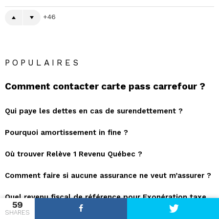
46
POPULAIRES
Comment contacter carte pass carrefour ?
Qui paye les dettes en cas de surendettement ?
Pourquoi amortissement in fine ?
Où trouver Relève 1 Revenu Québec ?
Comment faire si aucune assurance ne veut m’assurer ?
Quel revenu fiscal de référence pour Exonération taxe
59
d’habitation ?
SHARES