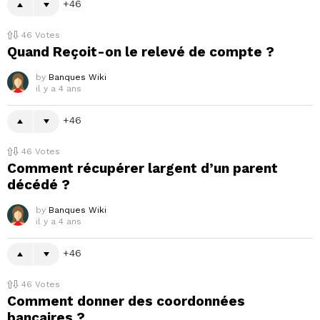
46
46
Votes
Quand Reçoit-on le relevé de compte ?
by
Banques Wiki
il y a 4 ans
46
46
Votes
Comment récupérer largent d’un parent
décédé ?
by
Banques Wiki
il y a 4 ans
46
46
Votes
Comment donner des coordonnées
bancaires ?