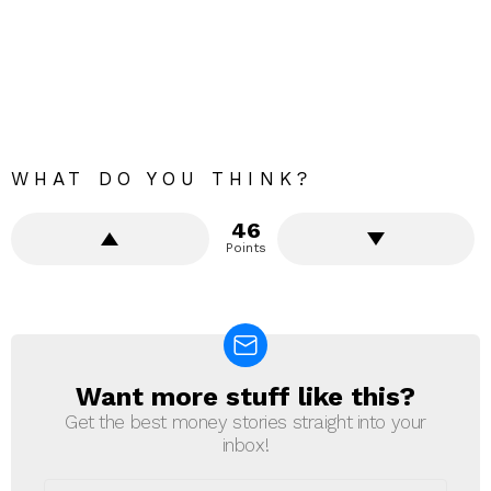
WHAT DO YOU THINK?
46
Points
Want more stuff like this?
NEWSLETTER
Get the best money stories straight into your
inbox!
Email