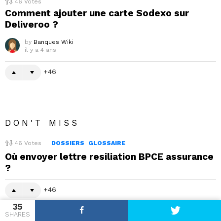
46
Votes
Comment ajouter une carte Sodexo sur
Deliveroo ?
by
Banques Wiki
il y a 4 ans
46
DON'T MISS
46
Votes
DOSSIERS
GLOSSAIRE
Où envoyer lettre resiliation BPCE assurance
?
46
35
SHARES