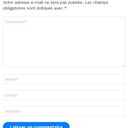
Votre adresse e-mail ne sera pas publiée.
Les champs
obligatoires sont indiqués avec
*
Commentaire
*
Nom
*
E-
mail
*
Site
web