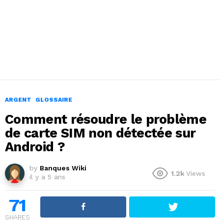
ARGENT
GLOSSAIRE
Comment résoudre le problème
de carte SIM non détectée sur
Android ?
by
Banques Wiki
1.2k
Views
il y a 5 ans
71
SHARES