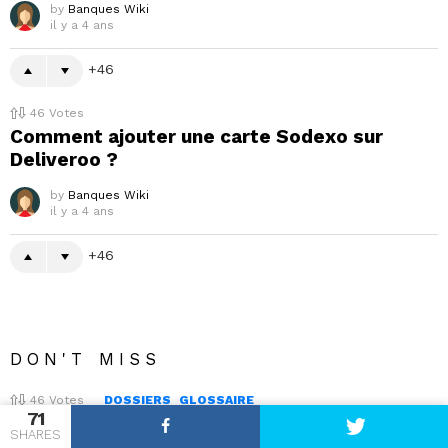
by
Banques Wiki
il y a 4 ans
46
46
Votes
Comment ajouter une carte Sodexo sur
Deliveroo ?
by
Banques Wiki
il y a 4 ans
46
DON'T MISS
46
Votes
DOSSIERS
GLOSSAIRE
71
Où envoyer lettre resiliation BPCE assurance
SHARES