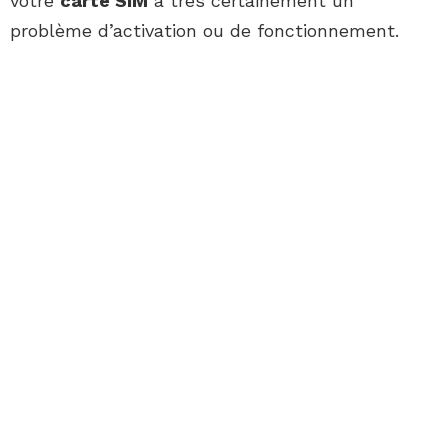
votre
carte SIM
a très certainement un
problème d’activation ou de fonctionnement.