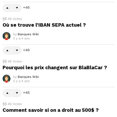
46
46
Votes
Où se trouve l’IBAN SEPA actuel ?
by
Banques Wiki
il y a 4 ans
46
46
Votes
Pourquoi les prix changent sur BlaBlaCar ?
by
Banques Wiki
il y a 4 ans
46
46
Votes
Comment savoir si on a droit au 500$ ?