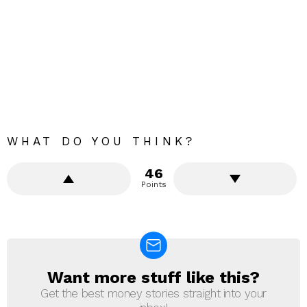
WHAT DO YOU THINK?
46
Points
Want more stuff like this?
NEWSLETTER
Get the best money stories straight into your