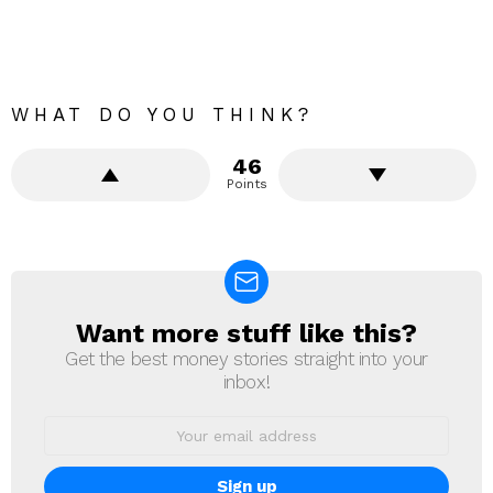
WHAT DO YOU THINK?
46
Points
Want more stuff like this?
NEWSLETTER
Get the best money stories straight into your
inbox!
Email
address: