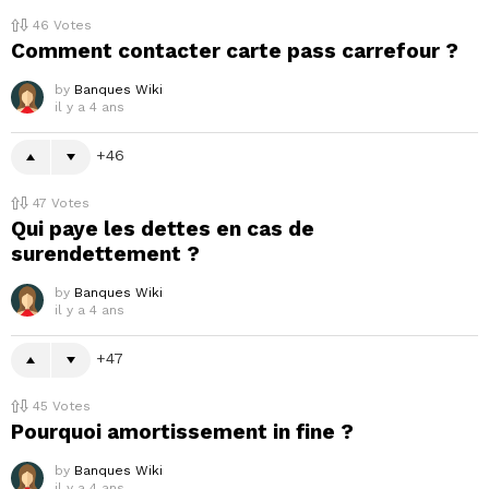
46
Votes
Comment contacter carte pass carrefour ?
by
Banques Wiki
il y a 4 ans
46
47
Votes
Qui paye les dettes en cas de
surendettement ?
by
Banques Wiki
il y a 4 ans
47
45
Votes
Pourquoi amortissement in fine ?
by
Banques Wiki
il y a 4 ans