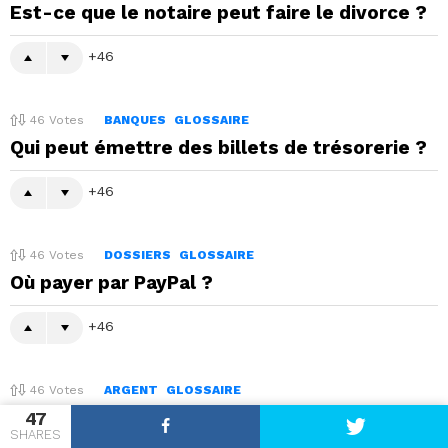
Est-ce que le notaire peut faire le divorce ?
46
46
Votes
BANQUES
GLOSSAIRE
Qui peut émettre des billets de trésorerie ?
46
46
Votes
DOSSIERS
GLOSSAIRE
Où payer par PayPal ?
46
46
Votes
ARGENT
GLOSSAIRE
Quel compte Peut-on avoir en double ?
47
SHARES