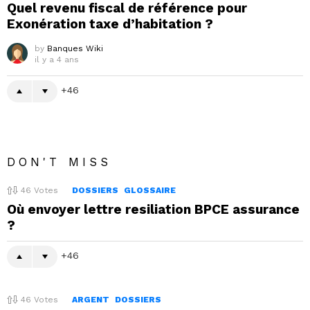
Quel revenu fiscal de référence pour
Exonération taxe d’habitation ?
by
Banques Wiki
il y a 4 ans
46
DON'T MISS
46
Votes
DOSSIERS
GLOSSAIRE
Où envoyer lettre resiliation BPCE assurance
?
46
46
Votes
ARGENT
DOSSIERS