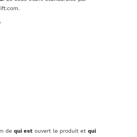
ift.com.
?
om de
qui est
ouvert le produit et
qui