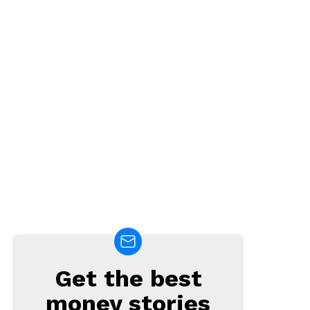
Get the best
NEWSLETTER
money stories