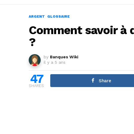
ARGENT
GLOSSAIRE
Comment savoir à q
?
by
Banques Wiki
il y a 5 ans
47
Share
SHARES