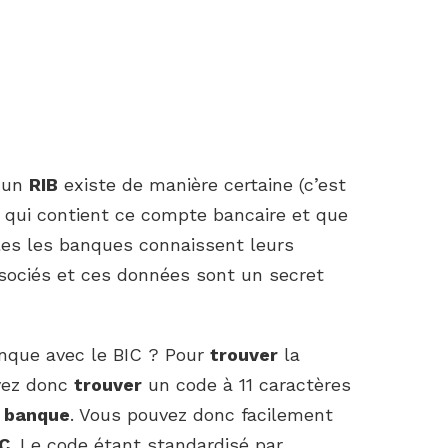
’un
RIB
existe de manière certaine (c’est
ue qui contient ce compte bancaire et que
ules les banques connaissent leurs
sociés et ces données sont un secret
nque avec le BIC ? Pour
trouver
la
vez donc
trouver
un code à 11 caractères
a
banque
. Vous pouvez donc facilement
IC
. Le code étant standardisé par