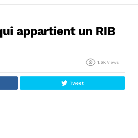
ui appartient un RIB
1.5k
Views
Tweet