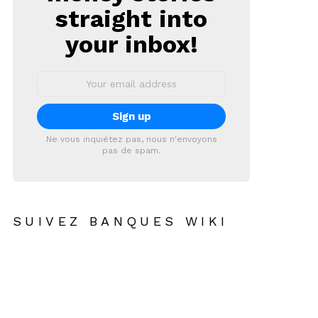
straight into
your inbox!
Email
address:
Ne vous inquiétez pas, nous n'envoyons
pas de spam.
SUIVEZ BANQUES WIKI