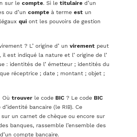
on sur le
compte
. Si le
titulaire
d’un
res ou d’un
compte
à terme
est
un
 légaux
qui
ont les pouvoirs de gestion
virement ? L’ origine d’ un
virement
peut
il est indiqué la nature et l’ origine de l’
 : identités de l’ émetteur ; identités du
ue réceptrice ; date ; montant ; objet ;
? Où
trouver
le code
BIC
? Le code
BIC
 d’identité bancaire (le RIB). Ce
 sur un carnet de chèque ou encore sur
t des banques, rassemble l’ensemble des
n d’un compte bancaire.