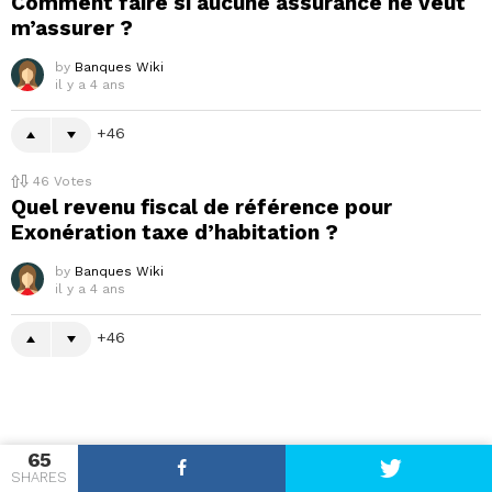
Comment faire si aucune assurance ne veut
m’assurer ?
by
Banques Wiki
il y a 4 ans
46
46
Votes
Quel revenu fiscal de référence pour
Exonération taxe d’habitation ?
by
Banques Wiki
il y a 4 ans
46
DON'T MISS
65
SHARES