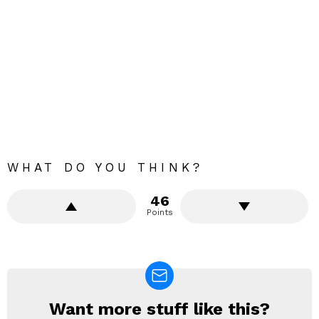
WHAT DO YOU THINK?
46
Points
Want more stuff like this?
NEWSLETTER