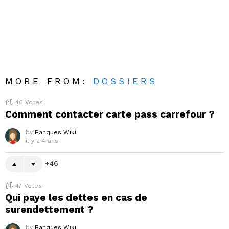
MORE FROM:
DOSSIERS
46
Votes
Comment contacter carte pass carrefour ?
by
Banques Wiki
il y a 4 ans
46
47
Votes
Qui paye les dettes en cas de
surendettement ?
by
Banques Wiki