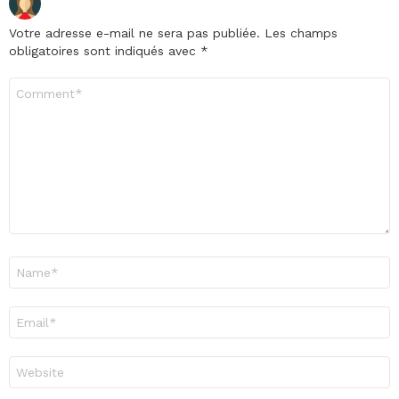
Votre adresse e-mail ne sera pas publiée.
Les champs
obligatoires sont indiqués avec
*
Commentaire
*
Nom
*
E-
mail
*
Site
web