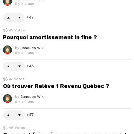
il y a 4 ans
47
45
Votes
Pourquoi amortissement in fine ?
by
Banques Wiki
il y a 4 ans
45
47
Votes
Où trouver Relève 1 Revenu Québec ?
by
Banques Wiki
il y a 4 ans
47
46
Votes