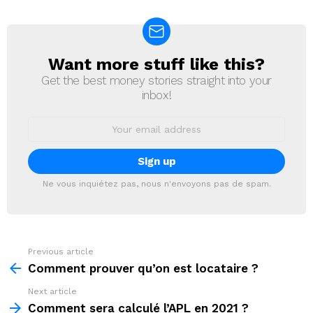
Want more stuff like this?
NEWSLETTER
Get the best money stories straight into your
inbox!
Email
address:
Ne vous inquiétez pas, nous n'envoyons pas de spam.
Previous article
See
more
Comment prouver qu’on est locataire ?
Next article
Comment sera calculé l’APL en 2021 ?