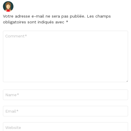
Votre adresse e-mail ne sera pas publiée.
Les champs
obligatoires sont indiqués avec
*
Commentaire
*
Nom
*
E-
mail
*
Site
web