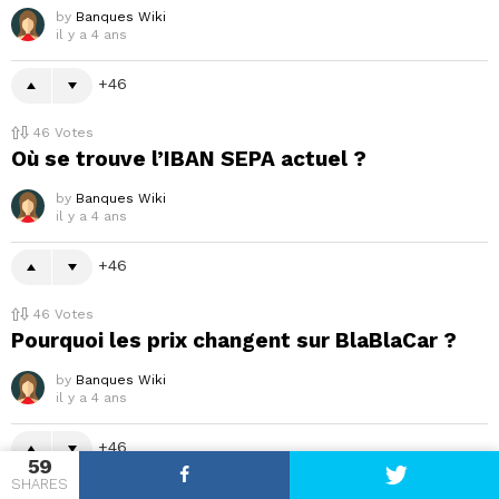
by
Banques Wiki
il y a 4 ans
46
46
Votes
Où se trouve l’IBAN SEPA actuel ?
by
Banques Wiki
il y a 4 ans
46
46
Votes
Pourquoi les prix changent sur BlaBlaCar ?
by
Banques Wiki
il y a 4 ans
46
59
SHARES
46
Votes