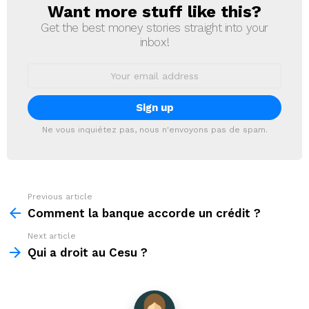
Want more stuff like this?
NEWSLETTER
Get the best money stories straight into your
inbox!
Email
address:
Ne vous inquiétez pas, nous n'envoyons pas de spam.
Previous article
See
more
Comment la banque accorde un crédit ?
Next article
Qui a droit au Cesu ?