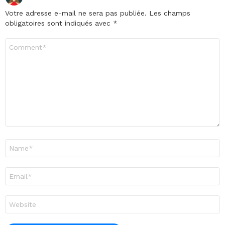
Votre adresse e-mail ne sera pas publiée.
Les champs
obligatoires sont indiqués avec
*
Commentaire
*
Nom
*
E-
mail
*
Site
web