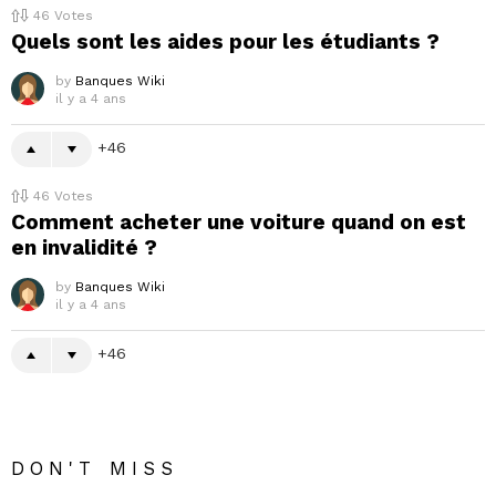
46
Votes
Quels sont les aides pour les étudiants ?
by
Banques Wiki
il y a 4 ans
46
46
Votes
Comment acheter une voiture quand on est
en invalidité ?
by
Banques Wiki
il y a 4 ans
46
DON'T MISS