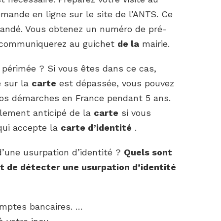
ande en ligne sur le site de l’ANTS. Ce
mandé. Vous obtenez un numéro de pré-
 communiquerez au guichet
de la
mairie.
té périmée ? Si vous êtes dans ce cas,
e sur la
carte
est dépassée, vous pouvez
os démarches en France pendant 5 ans.
lement anticipé de la
carte
si vous
qui accepte la
carte d’identité
.
d’une usurpation d’identité ?
Quels sont
nt de détecter une
usurpation d’identité
omptes bancaires. …