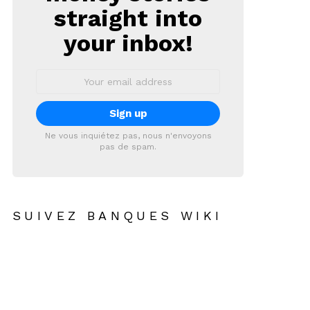
straight into
your inbox!
Email
address:
Ne vous inquiétez pas, nous n'envoyons
pas de spam.
SUIVEZ BANQUES WIKI