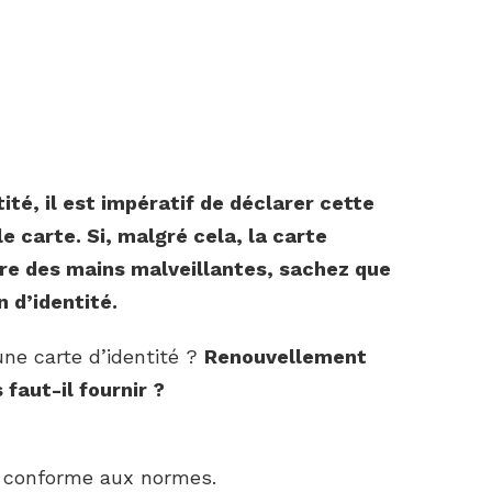
tité
, il
est
impératif de déclarer cette
le
carte
. Si, malgré cela, la
carte
re des mains malveillantes, sachez que
n d’
identité
.
une carte d’identité ?
Renouvellement
 faut-il fournir ?
t conforme aux normes.