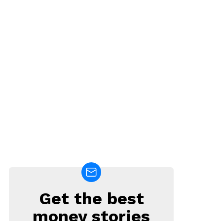
Get the best
NEWSLETTER
money stories