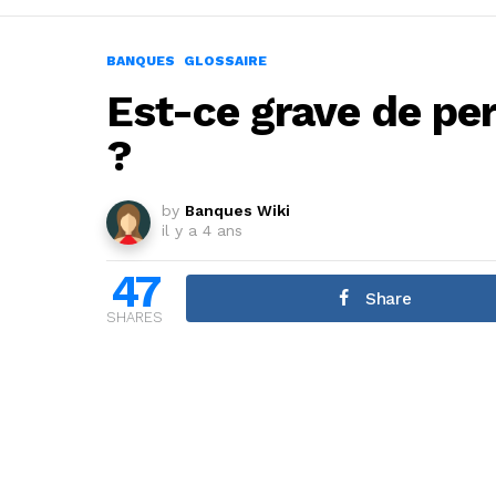
BANQUES
GLOSSAIRE
Est-ce grave de per
?
by
Banques Wiki
il y a 4 ans
47
Share
SHARES