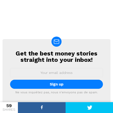
Get the best money stories
NEWSLETTER
straight into your inbox!
Email
address:
Ne vous inquiétez pas, nous n'envoyons pas de spam.
59
SHARES