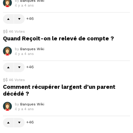
by
Banques Wiki
il y a 4 ans
46
46
Votes
Quand Reçoit-on le relevé de compte ?
by
Banques Wiki
il y a 4 ans
46
46
Votes
Comment récupérer largent d’un parent
décédé ?
by
Banques Wiki
il y a 4 ans
46