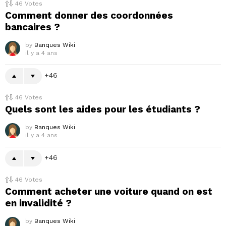
46
Votes
Comment donner des coordonnées
bancaires ?
by
Banques Wiki
il y a 4 ans
46
46
Votes
Quels sont les aides pour les étudiants ?
by
Banques Wiki
il y a 4 ans
46
46
Votes
Comment acheter une voiture quand on est
en invalidité ?
by
Banques Wiki