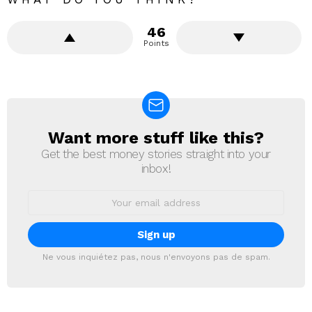
46
Points
Want more stuff like this?
NEWSLETTER
Get the best money stories straight into your
inbox!
Email
address:
Ne vous inquiétez pas, nous n'envoyons pas de spam.