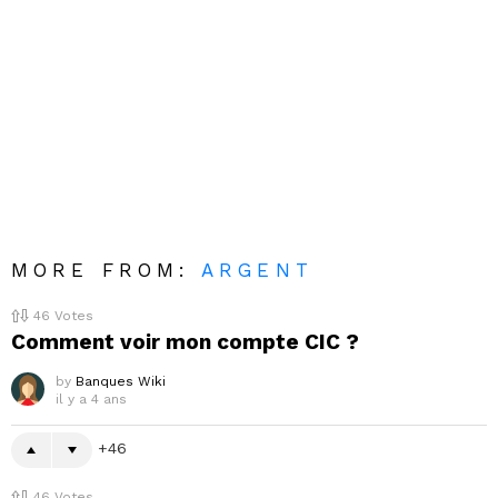
MORE FROM:
ARGENT
46
Votes
Comment voir mon compte CIC ?
by
Banques Wiki
il y a 4 ans
46
46
Votes