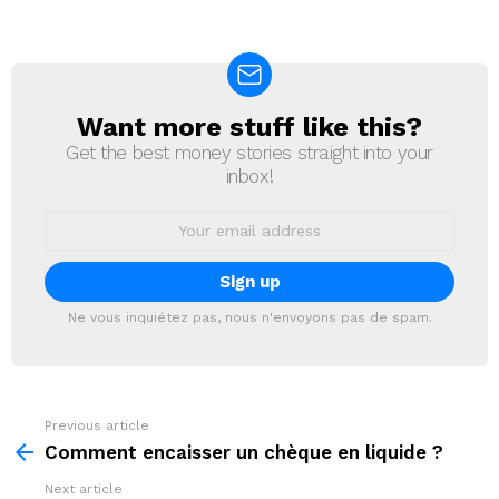
Want more stuff like this?
NEWSLETTER
Get the best money stories straight into your
inbox!
Email
address:
Ne vous inquiétez pas, nous n'envoyons pas de spam.
Previous article
See
more
Comment encaisser un chèque en liquide ?
Next article