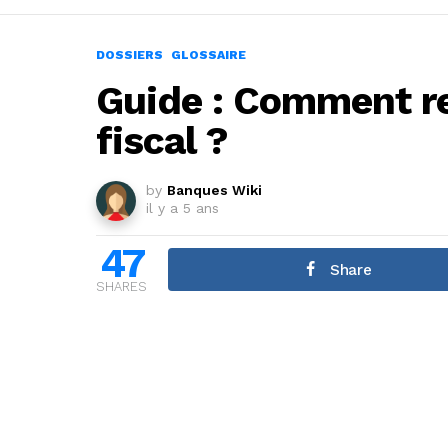
DOSSIERS
GLOSSAIRE
Guide : Comment r
fiscal ?
by
Banques Wiki
il y a 5 ans
47
Share
SHARES