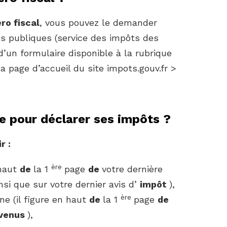
ro fiscal
, vous pouvez le demander
es publiques (service des impôts des
 d’un formulaire disponible à la rubrique
a page d’accueil du site impots.gouv.fr >
 pour déclarer ses impôts ?
r :
ère
 haut
de
la 1
page
de
votre dernière
nsi que sur votre dernier avis d’
impôt
),
ère
ne (il figure en haut
de
la 1
page
de
evenus
),