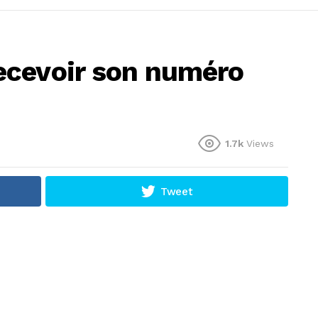
ecevoir son numéro
1.7k
Views
Tweet