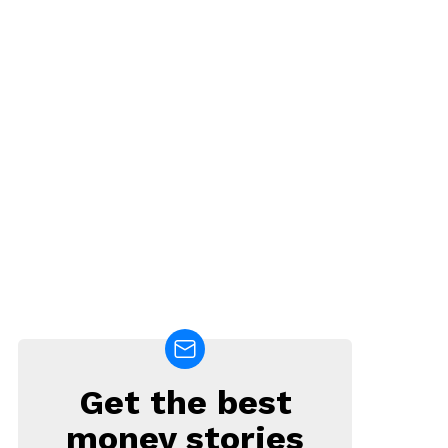
Get the best
NEWSLETTER
money stories