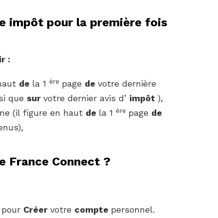
 impôt pour la première fois
r :
ère
 haut
de
la 1
page
de
votre dernière
si que
sur
votre dernier avis d’
impôt
),
ère
ne (il figure en haut
de
la 1
page
de
enus),
e France Connect ?
r pour
Créer
votre
compte
personnel.