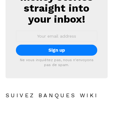
straight into
your inbox!
Email
address:
Ne vous inquiétez pas, nous n'envoyons
pas de spam.
SUIVEZ BANQUES WIKI