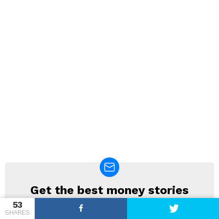
Get the best money stories
NEWSLETTER
straight into your inbox!
53
SHARES