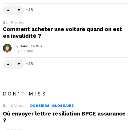
46
46
Votes
Comment acheter une voiture quand on est
en invalidité ?
by
Banques Wiki
il y a 4 ans
46
DON'T MISS
46
Votes
DOSSIERS
GLOSSAIRE
Où envoyer lettre resiliation BPCE assurance
?