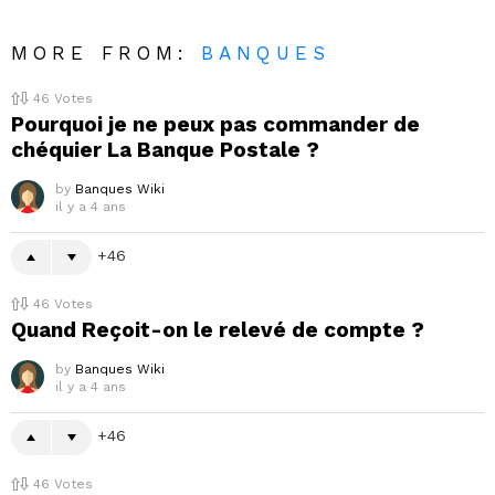
MORE FROM:
BANQUES
46
Votes
Pourquoi je ne peux pas commander de
chéquier La Banque Postale ?
by
Banques Wiki
il y a 4 ans
46
46
Votes
Quand Reçoit-on le relevé de compte ?
by
Banques Wiki
il y a 4 ans
46
46
Votes