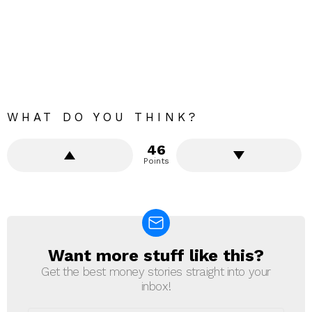
WHAT DO YOU THINK?
46
Points
Want more stuff like this?
NEWSLETTER
Get the best money stories straight into your
inbox!