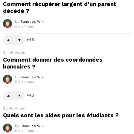
Comment récupérer largent d’un parent
décédé ?
by
Banques Wiki
il y a 4 ans
46
46
Votes
Comment donner des coordonnées
bancaires ?
by
Banques Wiki
il y a 4 ans
46
46
Votes
Quels sont les aides pour les étudiants ?
by
Banques Wiki
il y a 4 ans