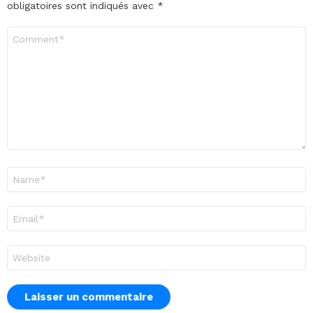
obligatoires sont indiqués avec
*
Commentaire
*
Nom
*
E-
mail
*
Site
web