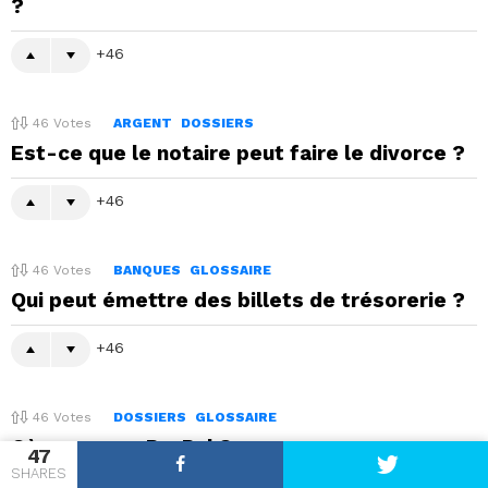
?
46
46
Votes
ARGENT
DOSSIERS
Est-ce que le notaire peut faire le divorce ?
46
46
Votes
BANQUES
GLOSSAIRE
Qui peut émettre des billets de trésorerie ?
46
46
Votes
DOSSIERS
GLOSSAIRE
Où payer par PayPal ?
47
SHARES