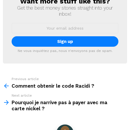
Want more stuff like this?
NEWSLETTER
Get the best money stories straight into your
inbox!
Email
address:
Ne vous inquiétez pas, nous n'envoyons pas de spam.
Previous article
See
more
Comment obtenir le code Racidi ?
Next article
Pourquoi je narrive pas à payer avec ma
carte nickel ?