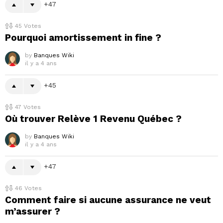
47
45
Votes
Pourquoi amortissement in fine ?
by
Banques Wiki
il y a 4 ans
45
47
Votes
Où trouver Relève 1 Revenu Québec ?
by
Banques Wiki
il y a 4 ans
47
46
Votes
Comment faire si aucune assurance ne veut
m’assurer ?