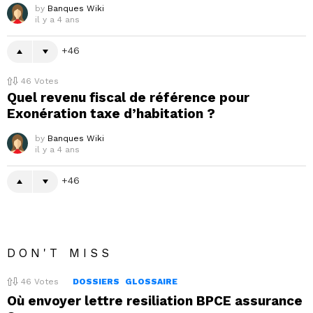
by
Banques Wiki
il y a 4 ans
46
46
Votes
Quel revenu fiscal de référence pour
Exonération taxe d’habitation ?
by
Banques Wiki
il y a 4 ans
46
DON'T MISS
46
Votes
DOSSIERS
GLOSSAIRE
Où envoyer lettre resiliation BPCE assurance