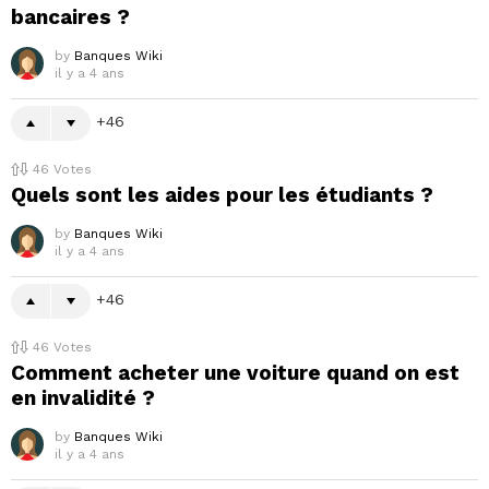
bancaires ?
by
Banques Wiki
il y a 4 ans
46
46
Votes
Quels sont les aides pour les étudiants ?
by
Banques Wiki
il y a 4 ans
46
46
Votes
Comment acheter une voiture quand on est
en invalidité ?
by
Banques Wiki
il y a 4 ans