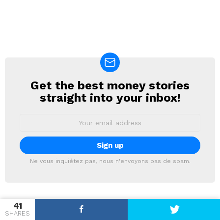
Get the best money stories
NEWSLETTER
straight into your inbox!
Email
address:
Ne vous inquiétez pas, nous n'envoyons pas de spam.
41
SUIVEZ BANQUES WIKI
SHARES