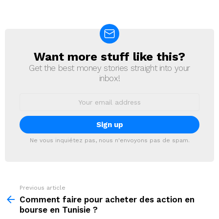
Want more stuff like this?
NEWSLETTER
Get the best money stories straight into your
inbox!
Email
address:
Ne vous inquiétez pas, nous n'envoyons pas de spam.
Previous article
See
more
Comment faire pour acheter des action en
bourse en Tunisie ?