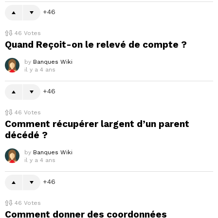
46
46
Votes
Quand Reçoit-on le relevé de compte ?
by
Banques Wiki
il y a 4 ans
46
46
Votes
Comment récupérer largent d’un parent
décédé ?
by
Banques Wiki
il y a 4 ans
46
46
Votes
Comment donner des coordonnées