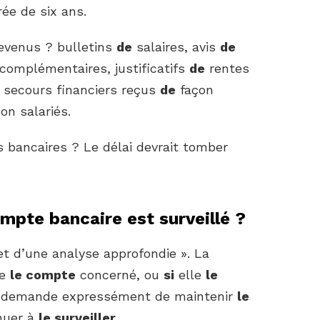
ée de six ans.
revenus ? bulletins
de
salaires, avis
de
complémentaires, justificatifs
de
rentes
et secours financiers reçus
de
façon
on salariés.
 bancaires ? Le délai devrait tomber
mpte bancaire est surveillé ?
jet d’une analyse approfondie ». La
de
le compte
concerné, ou
si
elle
le
lui demande expressément de maintenir
le
nuer à
le surveiller
.