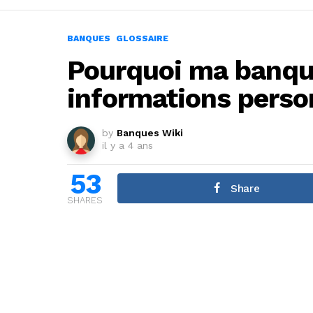
BANQUES
GLOSSAIRE
Pourquoi ma banq
informations perso
by
Banques Wiki
il y a 4 ans
53
Share
SHARES