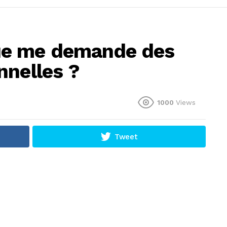
ue me demande des
nnelles ?
1000
Views
Tweet