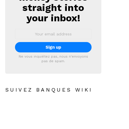
straight into
your inbox!
Email
address:
Ne vous inquiétez pas, nous n'envoyons
pas de spam.
SUIVEZ BANQUES WIKI