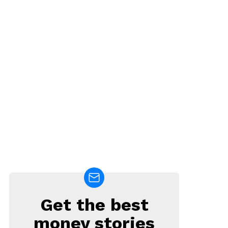
Get the best
NEWSLETTER
money stories