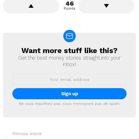
46
Points
Want more stuff like this?
NEWSLETTER
Get the best money stories straight into your
inbox!
Email
address:
Ne vous inquiétez pas, nous n'envoyons pas de spam.
Previous article
See