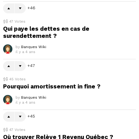
46
47
Votes
Qui paye les dettes en cas de
surendettement ?
by
Banques Wiki
il y a 4 ans
47
45
Votes
Pourquoi amortissement in fine ?
by
Banques Wiki
il y a 4 ans
45
47
Votes
Où trouver Relève 1 Revenu Québec ?