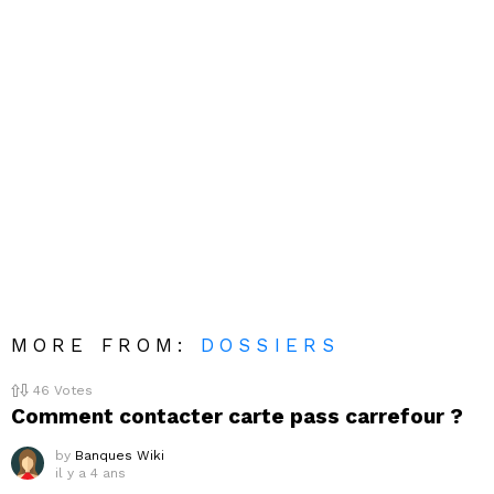
MORE FROM:
DOSSIERS
46
Votes
Comment contacter carte pass carrefour ?
by
Banques Wiki
il y a 4 ans