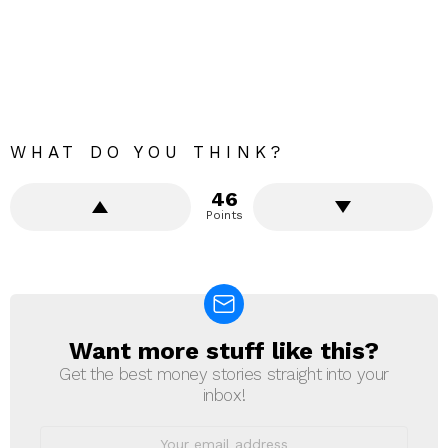
WHAT DO YOU THINK?
46
Points
Want more stuff like this?
NEWSLETTER
Get the best money stories straight into your
inbox!
Email