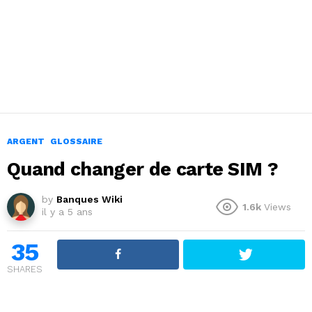
ARGENT
GLOSSAIRE
Quand changer de carte SIM ?
by
Banques Wiki
1.6k
Views
il y a 5 ans
35
SHARES