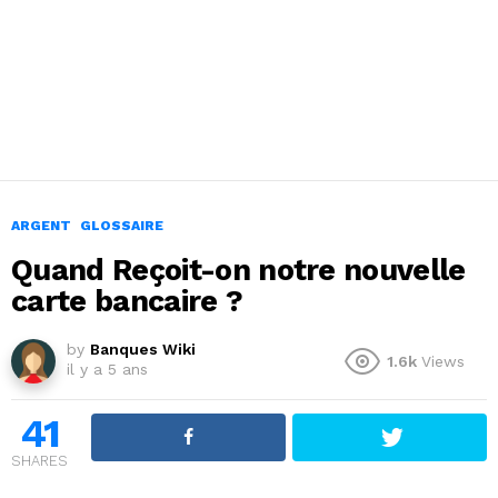
ARGENT
GLOSSAIRE
Quand Reçoit-on notre nouvelle
carte bancaire ?
by
Banques Wiki
1.6k
Views
il y a 5 ans
41
SHARES