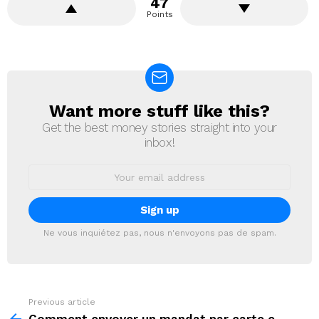
47
Points
Want more stuff like this?
NEWSLETTER
Get the best money stories straight into your
inbox!
Email
address:
Ne vous inquiétez pas, nous n'envoyons pas de spam.
Previous article
See
more