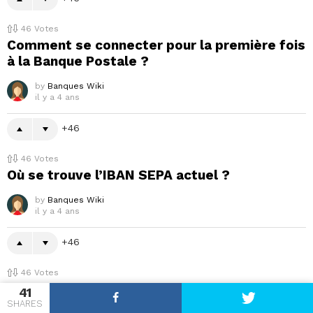
46
Votes
Comment se connecter pour la première fois
à la Banque Postale ?
by
Banques Wiki
il y a 4 ans
46
46
Votes
Où se trouve l’IBAN SEPA actuel ?
by
Banques Wiki
il y a 4 ans
46
46
Votes
Pourquoi les prix changent sur BlaBlaCar ?
41
SHARES