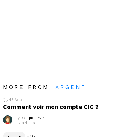
MORE FROM:
ARGENT
46
Votes
Comment voir mon compte CIC ?
by
Banques Wiki
il y a 4 ans
46