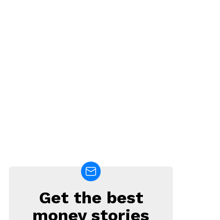
Get the best
NEWSLETTER
money stories