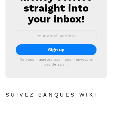
straight into
your inbox!
Email
address:
Ne vous inquiétez pas, nous n'envoyons
pas de spam.
SUIVEZ BANQUES WIKI