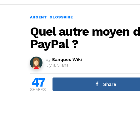
ARGENT
GLOSSAIRE
Quel autre moyen 
PayPal ?
by
Banques Wiki
il y a 5 ans
47
Share
SHARES