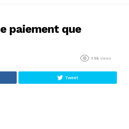
de paiement que
1.5k
Views
Tweet