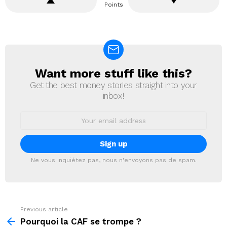
Points
Want more stuff like this?
NEWSLETTER
Get the best money stories straight into your
inbox!
Email
address:
Ne vous inquiétez pas, nous n'envoyons pas de spam.
Previous article
See
more
Pourquoi la CAF se trompe ?