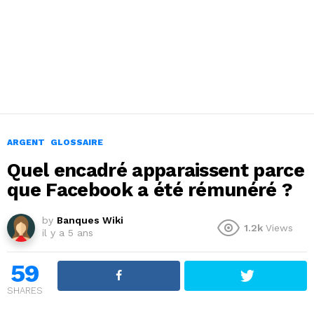
ARGENT
GLOSSAIRE
Quel encadré apparaissent parce
que Facebook a été rémunéré ?
by
Banques Wiki
1.2k
Views
il y a 5 ans
59
SHARES