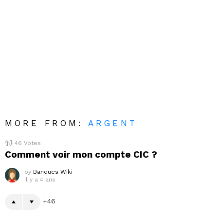
MORE FROM:
ARGENT
46
Votes
Comment voir mon compte CIC ?
by
Banques Wiki
il y a 4 ans
46