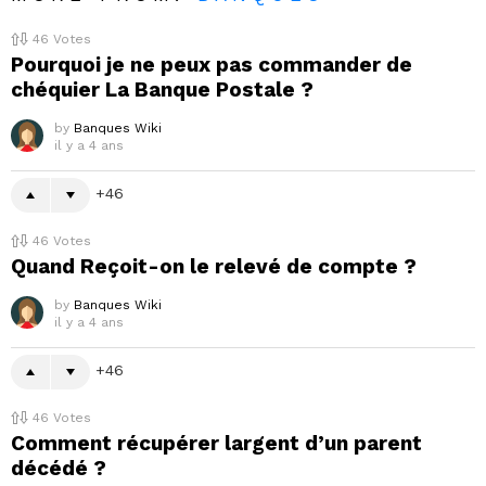
46
Votes
Pourquoi je ne peux pas commander de
chéquier La Banque Postale ?
by
Banques Wiki
il y a 4 ans
46
46
Votes
Quand Reçoit-on le relevé de compte ?
by
Banques Wiki
il y a 4 ans
46
46
Votes
Comment récupérer largent d’un parent
décédé ?