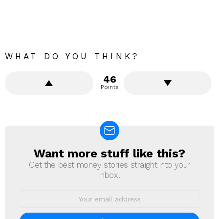
WHAT DO YOU THINK?
46
Points
Want more stuff like this?
NEWSLETTER
Get the best money stories straight into your
inbox!
Email
address: