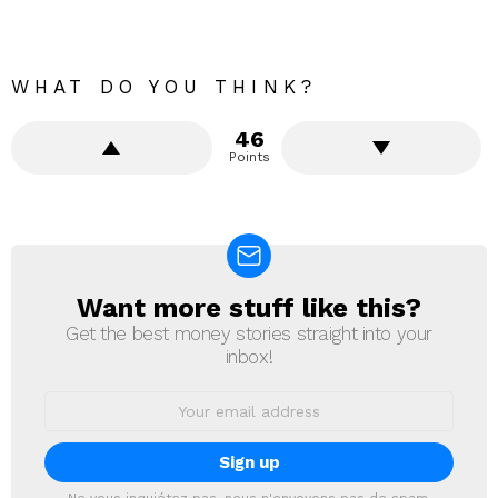
WHAT DO YOU THINK?
46
Points
Want more stuff like this?
NEWSLETTER
Get the best money stories straight into your
inbox!
Email
address: