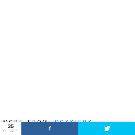
MORE FROM:
DOSSIERS
35
SHARES
46
Votes