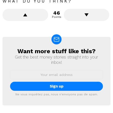
WHAT DO YOU THINK?
46
Points
Want more stuff like this?
NEWSLETTER
Get the best money stories straight into your
inbox!
Email
address:
Ne vous inquiétez pas, nous n'envoyons pas de spam.