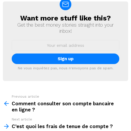
Want more stuff like this?
NEWSLETTER
Get the best money stories straight into your
inbox!
Email
address:
Ne vous inquiétez pas, nous n'envoyons pas de spam.
Previous article
See
more
Comment consulter son compte bancaire
en ligne ?
Next article
C’est quoi les frais de tenue de compte ?