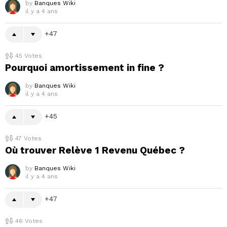
by
Banques Wiki
il y a 4 ans
47
45
Votes
Pourquoi amortissement in fine ?
by
Banques Wiki
il y a 4 ans
45
47
Votes
Où trouver Relève 1 Revenu Québec ?
by
Banques Wiki
il y a 4 ans
47
46
Votes