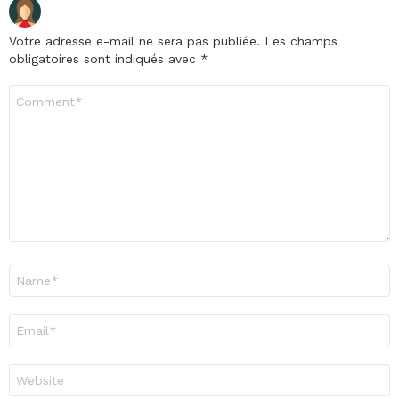
Votre adresse e-mail ne sera pas publiée.
Les champs
obligatoires sont indiqués avec
*
Commentaire
*
Nom
*
E-
mail
*
Site
web