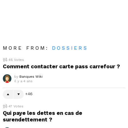
MORE FROM:
DOSSIERS
46
Votes
Comment contacter carte pass carrefour ?
by
Banques Wiki
il y a 4 ans
46
47
Votes
Qui paye les dettes en cas de
surendettement ?