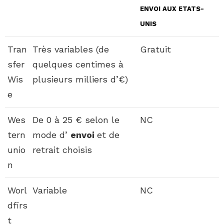
ENVOI
AUX ETATS-
UNIS
Tran
Très variables (de
Gratuit
sfer
quelques centimes à
Wis
plusieurs milliers d’€)
e
Wes
De 0 à 25 € selon le
NC
tern
mode d’
envoi
et de
unio
retrait choisis
n
Worl
Variable
NC
dfirs
t