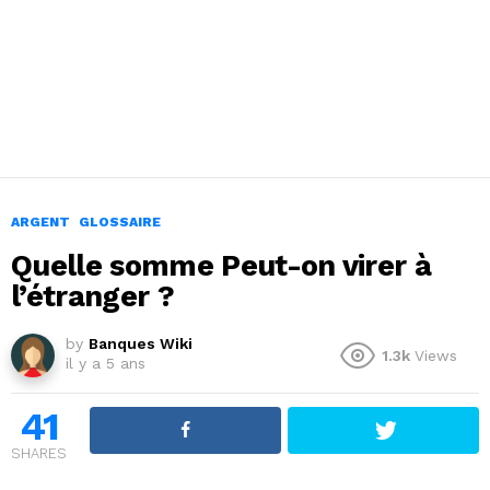
ARGENT
GLOSSAIRE
Quelle somme Peut-on virer à
l’étranger ?
by
Banques Wiki
1.3k
Views
il y a 5 ans
41
SHARES