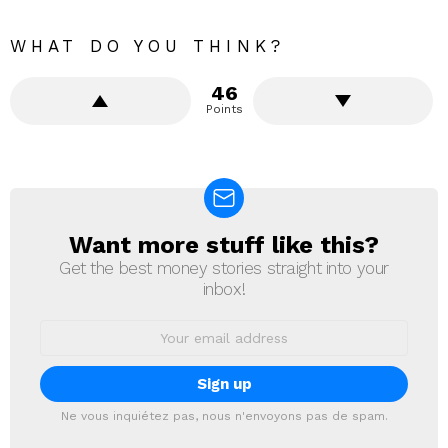
WHAT DO YOU THINK?
46
Points
Want more stuff like this?
NEWSLETTER
Get the best money stories straight into your
inbox!
Email
address:
Ne vous inquiétez pas, nous n'envoyons pas de spam.