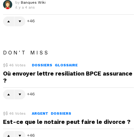
by
Banques Wiki
il y a 4 ans
46
DON'T MISS
46
Votes
DOSSIERS
GLOSSAIRE
Où envoyer lettre resiliation BPCE assurance
?
46
46
Votes
ARGENT
DOSSIERS
Est-ce que le notaire peut faire le divorce ?
46