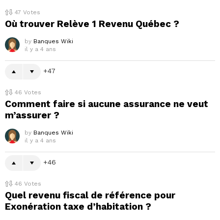
47
Votes
Où trouver Relève 1 Revenu Québec ?
by
Banques Wiki
il y a 4 ans
47
46
Votes
Comment faire si aucune assurance ne veut
m’assurer ?
by
Banques Wiki
il y a 4 ans
46
46
Votes
Quel revenu fiscal de référence pour
Exonération taxe d’habitation ?