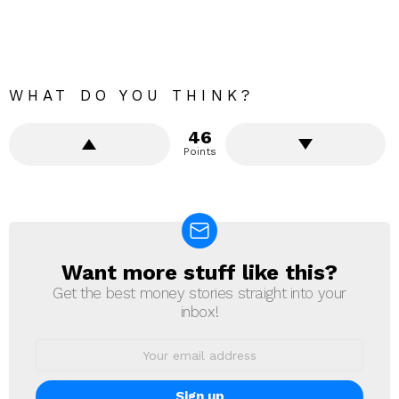
WHAT DO YOU THINK?
46
Points
Want more stuff like this?
NEWSLETTER
Get the best money stories straight into your
inbox!
Email
address: