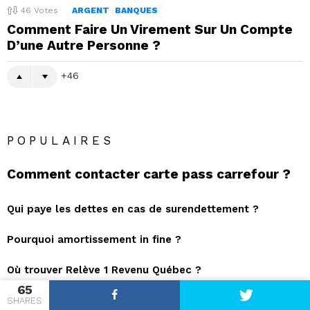
46
Votes
ARGENT
BANQUES
Comment Faire Un Virement Sur Un Compte
D’une Autre Personne ?
46
POPULAIRES
Comment contacter carte pass carrefour ?
Qui paye les dettes en cas de surendettement ?
Pourquoi amortissement in fine ?
Où trouver Relève 1 Revenu Québec ?
65
Comment faire si aucune assurance ne veut m’assurer ?
SHARES