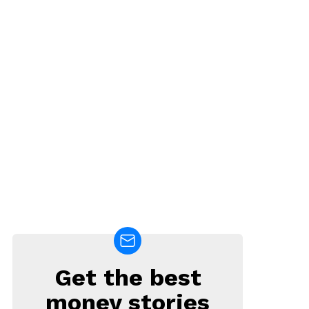
Get the best
NEWSLETTER
money stories