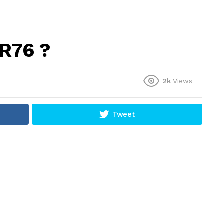
FR76 ?
2k
Views
Tweet