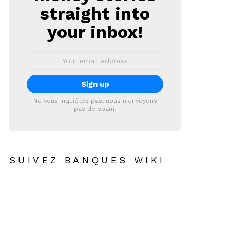
straight into
your inbox!
Email
address:
Ne vous inquiétez pas, nous n'envoyons
pas de spam.
SUIVEZ BANQUES WIKI