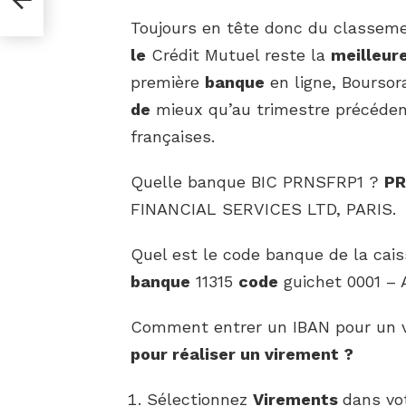
Toujours en tête donc du classem
le
Crédit Mutuel reste la
meilleur
première
banque
en ligne, Boursora
de
mieux qu’au trimestre précéde
françaises.
Quelle banque BIC PRNSFRP1 ?
PR
FINANCIAL SERVICES LTD, PARIS.
Quel est le code banque de la cai
banque
11315
code
guichet 0001 – 
Comment entrer un IBAN pour un 
pour
réaliser un
virement
?
Sélectionnez
Virements
dans vo