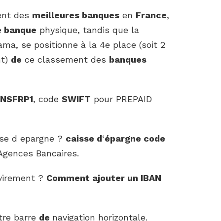
ent des
meilleures banques
en
France
,
e banque
physique, tandis que la
ma, se positionne à la 4e place (soit 2
nt)
de
ce classement des
banques
NSFRP1
, code
SWIFT
pour PREPAID
sse d epargne ?
caisse d
‘
épargne code
Agences Bancaires.
virement ?
Comment
ajouter un
IBAN
tre barre
de
navigation horizontale.