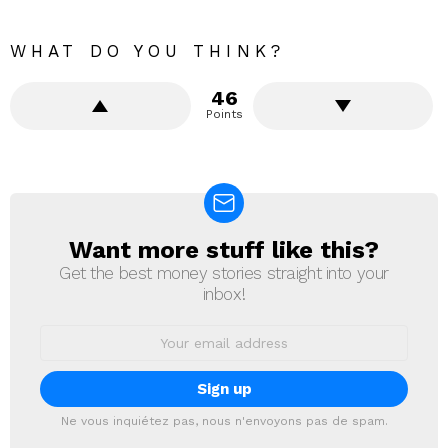
WHAT DO YOU THINK?
46
Points
Want more stuff like this?
NEWSLETTER
Get the best money stories straight into your
inbox!
Email
address:
Ne vous inquiétez pas, nous n'envoyons pas de spam.