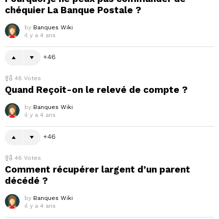
chéquier La Banque Postale ?
by
Banques Wiki
il y a 4 ans
46
46
Votes
Quand Reçoit-on le relevé de compte ?
by
Banques Wiki
il y a 4 ans
46
46
Votes
Comment récupérer largent d’un parent
décédé ?
by
Banques Wiki
il y a 4 ans