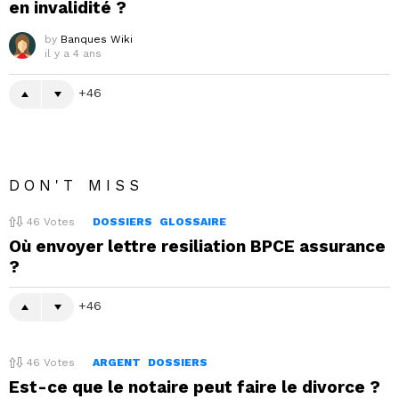
en invalidité ?
by
Banques Wiki
il y a 4 ans
46
DON'T MISS
46
Votes
DOSSIERS
GLOSSAIRE
Où envoyer lettre resiliation BPCE assurance
?
46
46
Votes
ARGENT
DOSSIERS
Est-ce que le notaire peut faire le divorce ?