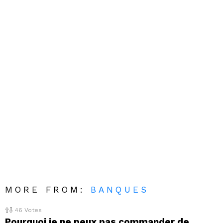
MORE FROM:
BANQUES
46
Votes
Pourquoi je ne peux pas commander de