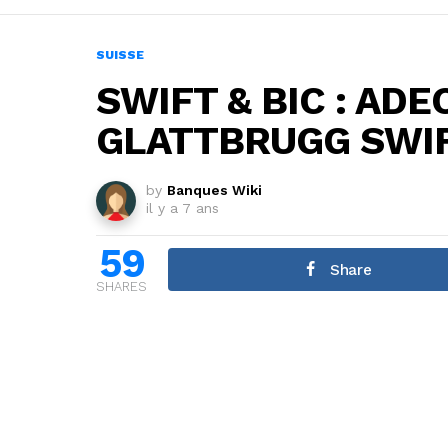
SUISSE
SWIFT & BIC : AD
GLATTBRUGG SWIF
by
Banques Wiki
il y a 7 ans
59
Share
SHARES