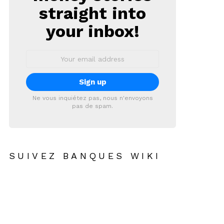
straight into
your inbox!
Email
address:
Ne vous inquiétez pas, nous n'envoyons
pas de spam.
SUIVEZ BANQUES WIKI