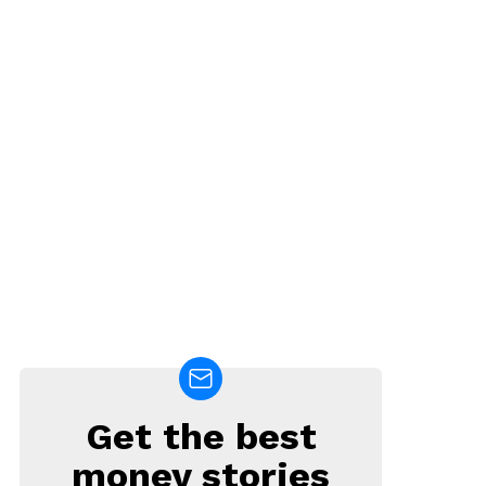
Get the best
NEWSLETTER
money stories