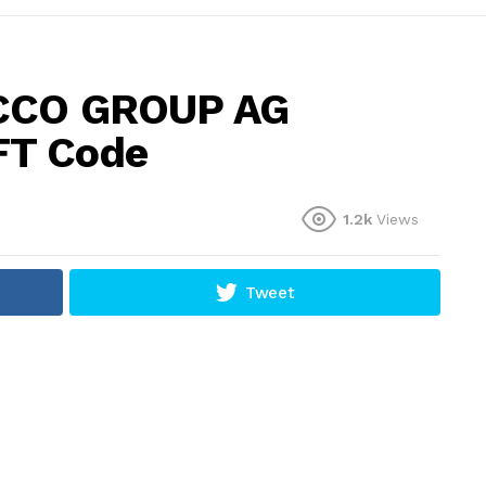
ECCO GROUP AG
T Code
1.2k
Views
Tweet