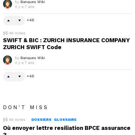
by
Banques Wiki
il y a 7 ans
46
46
Votes
SWIFT & BIC : ZURICH INSURANCE COMPANY
ZURICH SWIFT Code
by
Banques Wiki
il y a 7 ans
46
DON'T MISS
46
Votes
DOSSIERS
GLOSSAIRE
Où envoyer lettre resiliation BPCE assurance
?