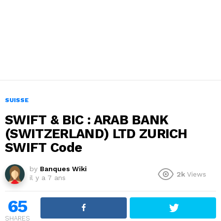
SUISSE
SWIFT & BIC : ARAB BANK
(SWITZERLAND) LTD ZURICH
SWIFT Code
by
Banques Wiki
2k
Views
il y a 7 ans
65
SHARES