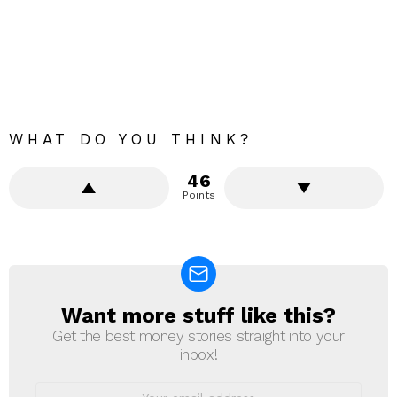
WHAT DO YOU THINK?
46
Points
Want more stuff like this?
NEWSLETTER
Get the best money stories straight into your
inbox!
Email