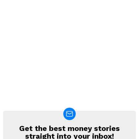
Get the best money stories
NEWSLETTER
straight into your inbox!