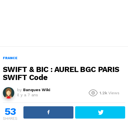
FRANCE
SWIFT & BIC : AUREL BGC PARIS
SWIFT Code
by
Banques Wiki
1.2k
Views
il y a 7 ans
53
SHARES