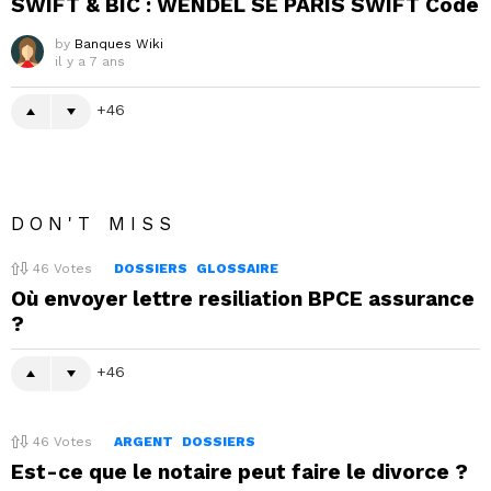
SWIFT & BIC : WENDEL SE PARIS SWIFT Code
by
Banques Wiki
il y a 7 ans
46
DON'T MISS
46
Votes
DOSSIERS
GLOSSAIRE
Où envoyer lettre resiliation BPCE assurance
?
46
46
Votes
ARGENT
DOSSIERS
Est-ce que le notaire peut faire le divorce ?