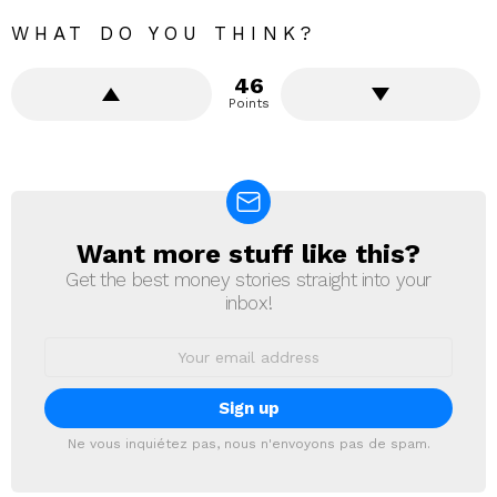
WHAT DO YOU THINK?
46
Points
Want more stuff like this?
NEWSLETTER
Get the best money stories straight into your
inbox!
Email
address:
Ne vous inquiétez pas, nous n'envoyons pas de spam.