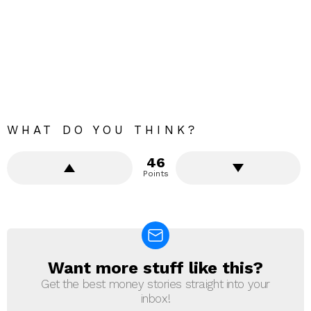
WHAT DO YOU THINK?
46
Points
Want more stuff like this?
NEWSLETTER
Get the best money stories straight into your
inbox!