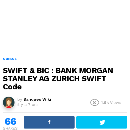
SUISSE
SWIFT & BIC : BANK MORGAN
STANLEY AG ZURICH SWIFT
Code
by
Banques Wiki
1.9k
Views
il y a 7 ans
66
SHARES