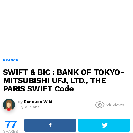
FRANCE
SWIFT & BIC : BANK OF TOKYO-
MITSUBISHI UFJ, LTD., THE
PARIS SWIFT Code
by
Banques Wiki
2k
Views
il y a 7 ans
77
SHARES