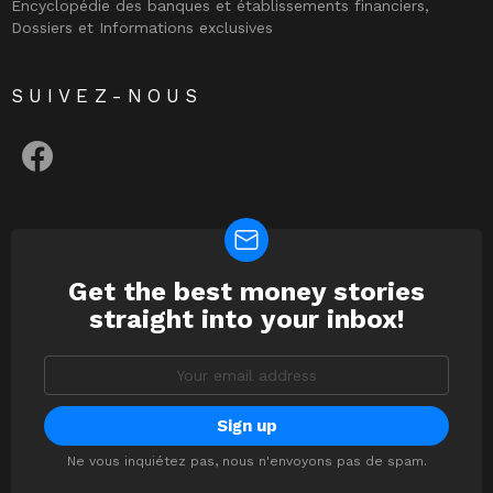
Encyclopédie des banques et établissements financiers,
Dossiers et Informations exclusives
SUIVEZ-NOUS
facebook
Get the best money stories
NEWSLETTER
straight into your inbox!
Email
address:
Ne vous inquiétez pas, nous n'envoyons pas de spam.