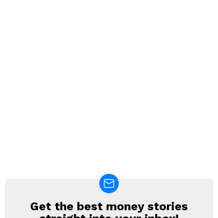
Get the best money stories
NEWSLETTER