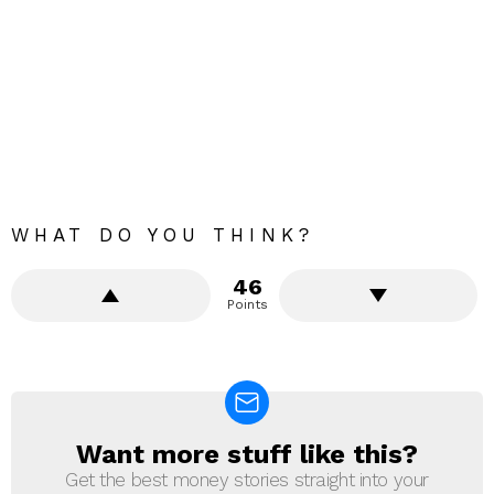
WHAT DO YOU THINK?
46
Points
Want more stuff like this?
NEWSLETTER
Get the best money stories straight into your