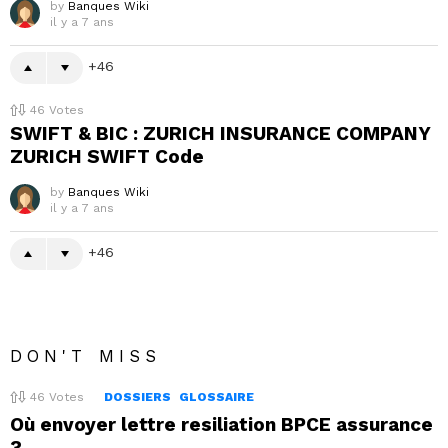
by
Banques Wiki
il y a 7 ans
46
46
Votes
SWIFT & BIC : ZURICH INSURANCE COMPANY
ZURICH SWIFT Code
by
Banques Wiki
il y a 7 ans
46
DON'T MISS
46
Votes
DOSSIERS
GLOSSAIRE
Où envoyer lettre resiliation BPCE assurance
?