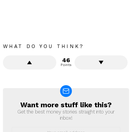
WHAT DO YOU THINK?
46
Points
Want more stuff like this?
NEWSLETTER
Get the best money stories straight into your
inbox!
Email