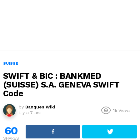
SUISSE
SWIFT & BIC : BANKMED
(SUISSE) S.A. GENEVA SWIFT
Code
by
Banques Wiki
1k
Views
il y a 7 ans
60
SHARES