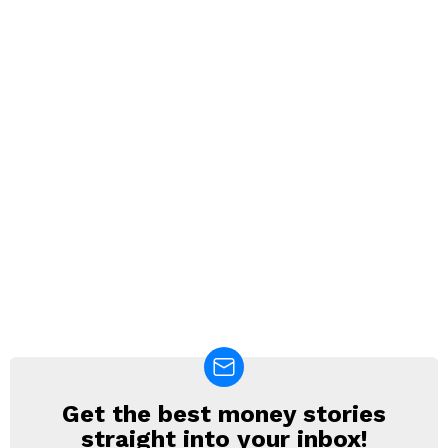
Get the best money stories
NEWSLETTER
straight into your inbox!