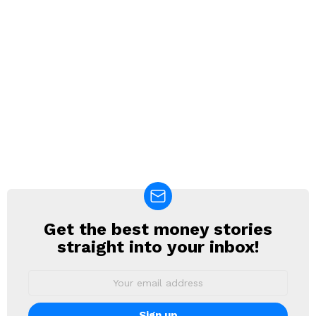
Get the best money stories
NEWSLETTER
straight into your inbox!
Email
address: