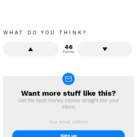
WHAT DO YOU THINK?
46
Points
Want more stuff like this?
NEWSLETTER
Get the best money stories straight into your
inbox!
Email
address: