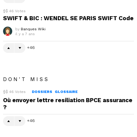
46
Votes
SWIFT & BIC : WENDEL SE PARIS SWIFT Code
by
Banques Wiki
il y a 7 ans
46
DON'T MISS
46
Votes
DOSSIERS
GLOSSAIRE
Où envoyer lettre resiliation BPCE assurance
?
46