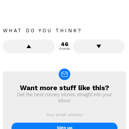
WHAT DO YOU THINK?
46
Points
Want more stuff like this?
NEWSLETTER
Get the best money stories straight into your
inbox!
Email
address: