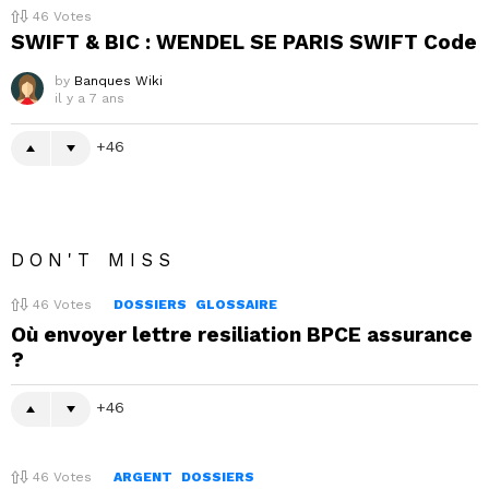
46
Votes
SWIFT & BIC : WENDEL SE PARIS SWIFT Code
by
Banques Wiki
il y a 7 ans
46
DON'T MISS
46
Votes
DOSSIERS
GLOSSAIRE
Où envoyer lettre resiliation BPCE assurance
?
46
46
Votes
ARGENT
DOSSIERS