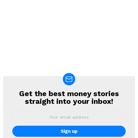
Get the best money stories
NEWSLETTER
straight into your inbox!
Email
address: