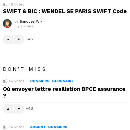
46
Votes
SWIFT & BIC : WENDEL SE PARIS SWIFT Code
by
Banques Wiki
il y a 7 ans
46
DON'T MISS
46
Votes
DOSSIERS
GLOSSAIRE
Où envoyer lettre resiliation BPCE assurance
?
46
46
Votes
ARGENT
DOSSIERS