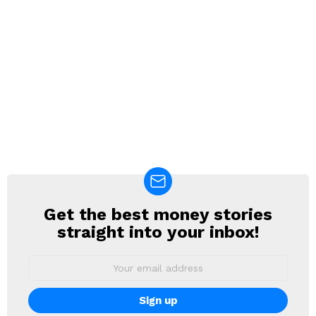
Get the best money stories
NEWSLETTER
straight into your inbox!
Email
address: