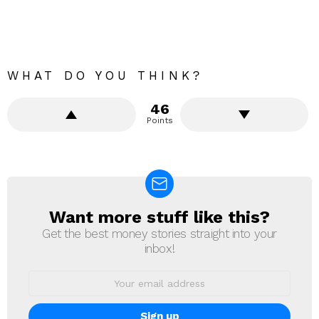
WHAT DO YOU THINK?
46
Points
Want more stuff like this?
NEWSLETTER
Get the best money stories straight into your
inbox!
Email
address: