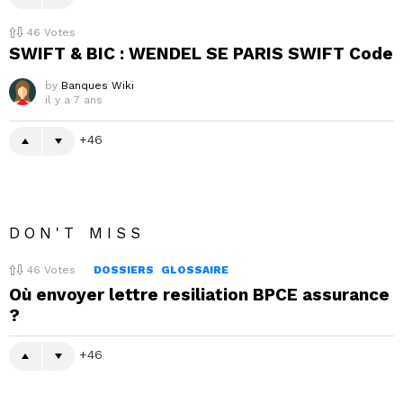
46
Votes
SWIFT & BIC : WENDEL SE PARIS SWIFT Code
by
Banques Wiki
il y a 7 ans
46
DON'T MISS
46
Votes
DOSSIERS
GLOSSAIRE
Où envoyer lettre resiliation BPCE assurance
?
46