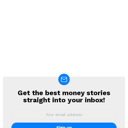
Get the best money stories
NEWSLETTER
straight into your inbox!
Email
address: