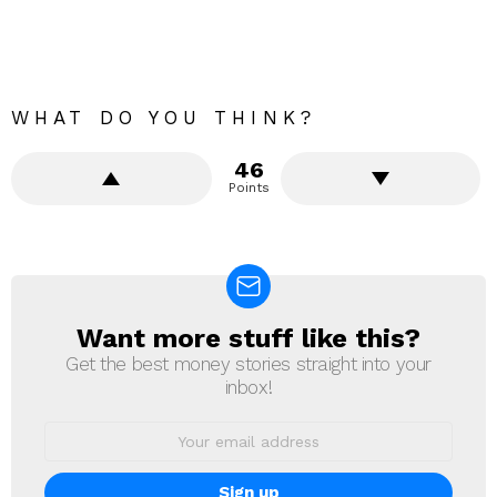
WHAT DO YOU THINK?
46
Points
Want more stuff like this?
NEWSLETTER
Get the best money stories straight into your
inbox!
Email
address: