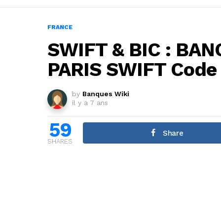
FRANCE
SWIFT & BIC : BA
PARIS SWIFT Code
by
Banques Wiki
il y a 7 ans
59
Share
SHARES