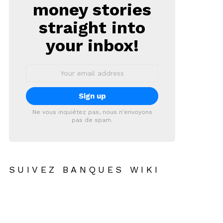
money stories
straight into
your inbox!
Email
address:
Ne vous inquiétez pas, nous n'envoyons
pas de spam.
SUIVEZ BANQUES WIKI